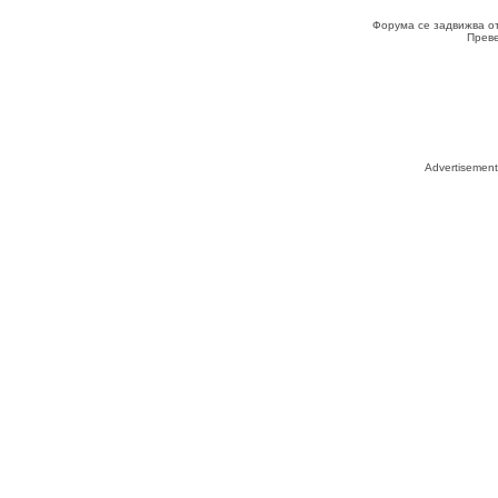
Форума се задвижва о
Прев
Advertisemen