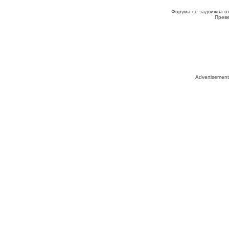
Форума се задвижва о
Прев
Advertisemen