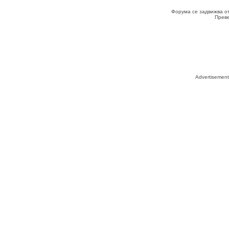
Форума се задвижва о
Прев
Advertisemen