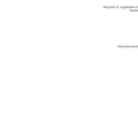
Форума се задвижва о
Прев
Advertisemen