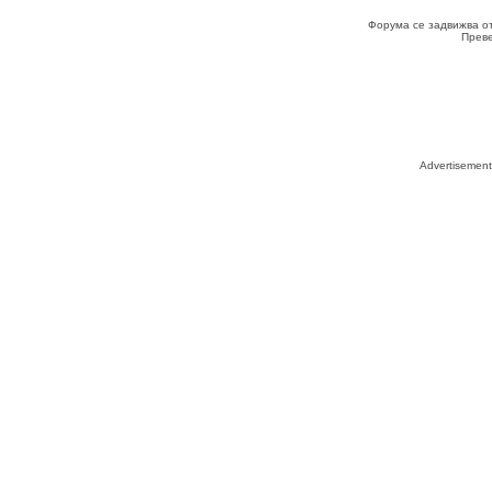
Форума се задвижва о
Прев
Advertisemen