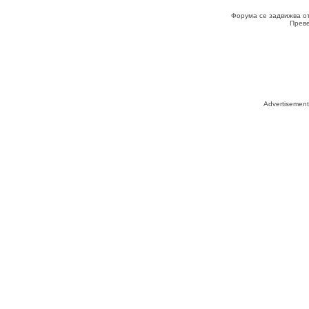
Форума се задвижва о
Прев
Advertisemen