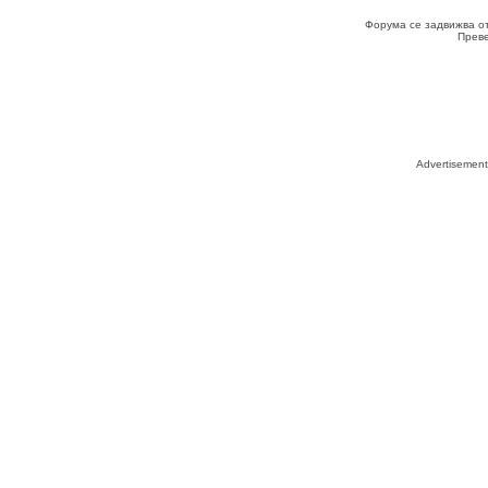
Форума се задвижва о
Прев
Advertisemen