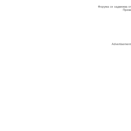
Форума се задвижва о
Прев
Advertisemen