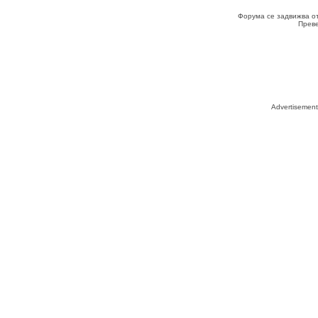
Форума се задвижва о
Прев
Advertisemen