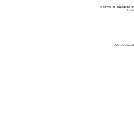
Форума се задвижва о
Прев
Advertisemen