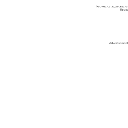
Форума се задвижва о
Прев
Advertisemen