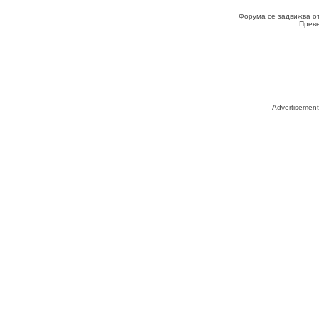
Форума се задвижва о
Прев
Advertisemen