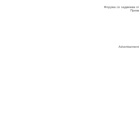
Форума се задвижва о
Прев
Advertisemen