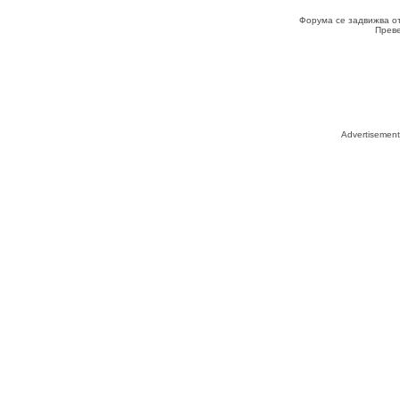
Форума се задвижва о
Прев
Advertisemen