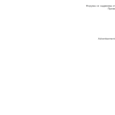
Форума се задвижва о
Прев
Advertisemen