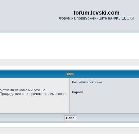
forum.levski.com
Форум на привържениците на ФК ЛЕВСКИ
Влез
Потребителско име:
о отнема няколко минути, но
Парола:
Преди да влезете, прочетете внимателно