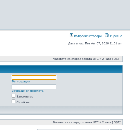
Въпроси/Отговори
Търсене
Дата и час: Пет Авг 07, 2026 11:51 am
Часовете са според зоната UTC + 2 часа [
DST
]
Регистрация
Забравих си паролата
Запомни ме
Скрий ме
Часовете са според зоната UTC + 2 часа [
DST
]