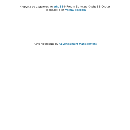
Форума се задвижва от
phpBB
® Forum Software © phpBB Group
Преведено от
yarnaudov.com
Advertisements by
Advertisement Management