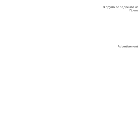
Форума се задвижва о
Прев
Advertisemen