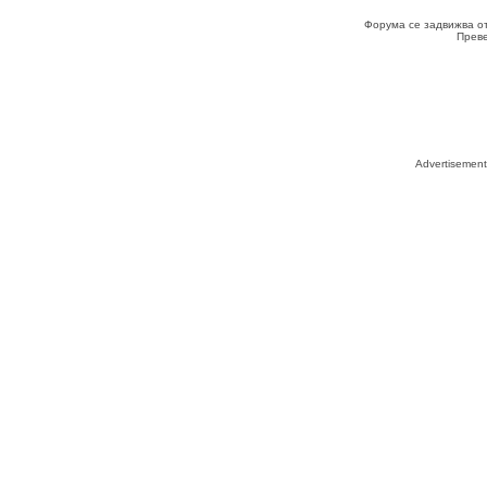
Форума се задвижва о
Прев
Advertisemen