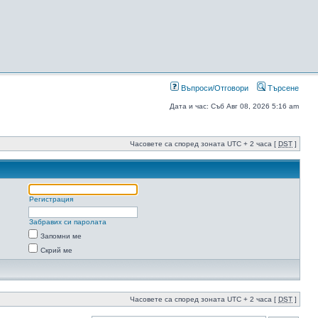
Въпроси/Отговори
Търсене
Дата и час: Съб Авг 08, 2026 5:16 am
Часовете са според зоната UTC + 2 часа [
DST
]
Регистрация
Забравих си паролата
Запомни ме
Скрий ме
Часовете са според зоната UTC + 2 часа [
DST
]