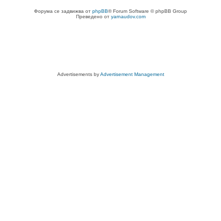
Форума се задвижва от
phpBB
® Forum Software © phpBB Group
Преведено от
yarnaudov.com
Advertisements by
Advertisement Management