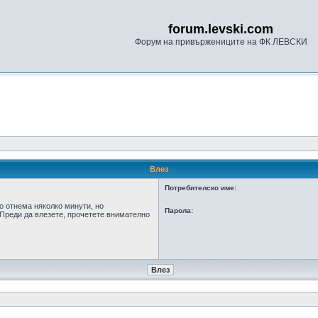
forum.levski.com
Форум на привържениците на ФК ЛЕВСКИ
Влез
Потребителско име:
о отнема няколко минути, но
Парола:
Преди да влезете, прочетете внимателно