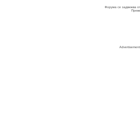
Форума се задвижва о
Прев
Advertisemen