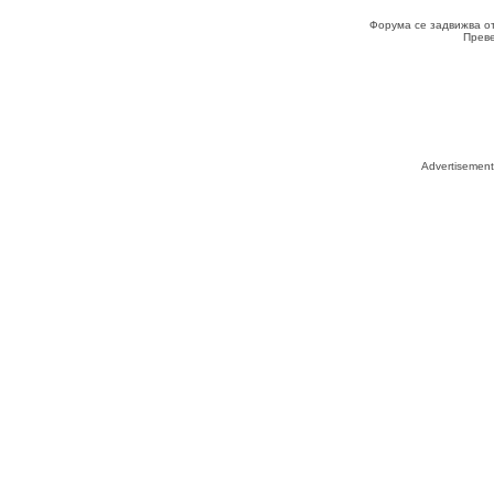
Форума се задвижва о
Прев
Advertisemen