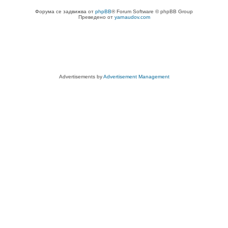
Форума се задвижва от
phpBB
® Forum Software © phpBB Group
Преведено от
yarnaudov.com
Advertisements by
Advertisement Management