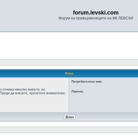
forum.levski.com
Форум на привържениците на ФК ЛЕВСКИ
Влез
Потребителско име:
о отнема няколко минути, но
Парола:
Преди да влезете, прочетете внимателно