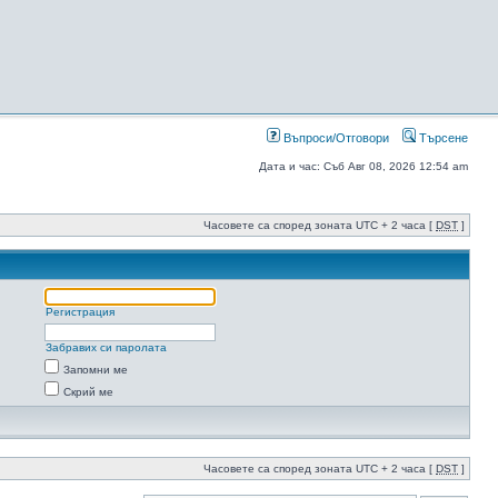
Въпроси/Отговори
Търсене
Дата и час: Съб Авг 08, 2026 12:54 am
Часовете са според зоната UTC + 2 часа [
DST
]
Регистрация
Забравих си паролата
Запомни ме
Скрий ме
Часовете са според зоната UTC + 2 часа [
DST
]