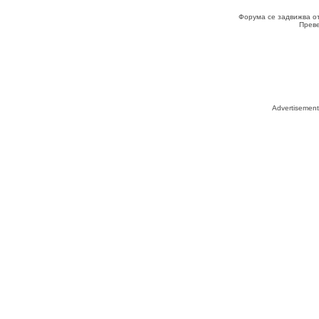
Форума се задвижва о
Прев
Advertisemen