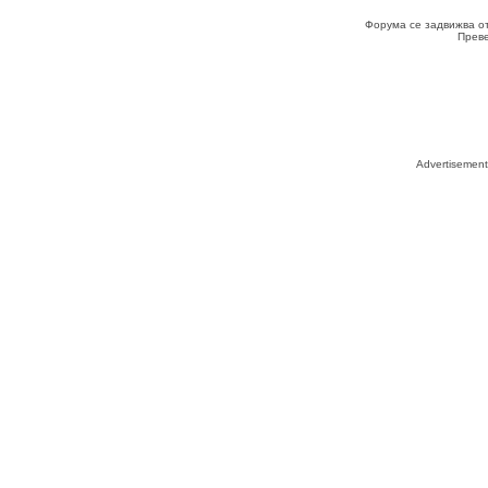
Форума се задвижва о
Прев
Advertisemen