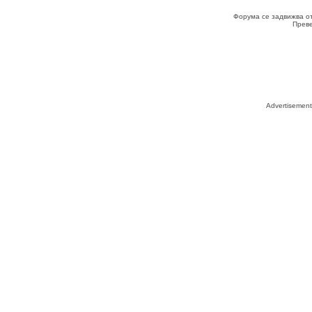
Форума се задвижва о
Прев
Advertisemen