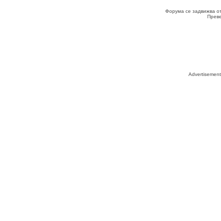
Форума се задвижва о
Прев
Advertisemen