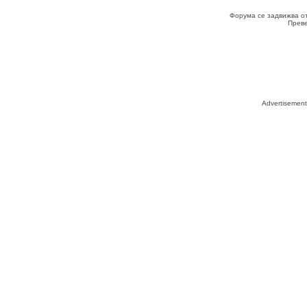
Форума се задвижва о
Прев
Advertisemen