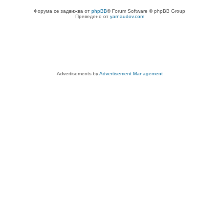
Форума се задвижва от
phpBB
® Forum Software © phpBB Group
Преведено от
yarnaudov.com
Advertisements by
Advertisement Management