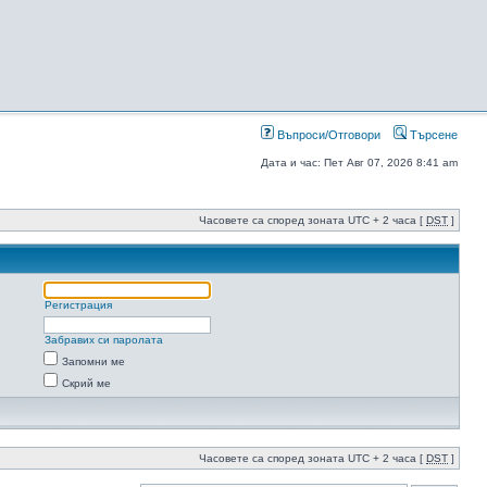
Въпроси/Отговори
Търсене
Дата и час: Пет Авг 07, 2026 8:41 am
Часовете са според зоната UTC + 2 часа [
DST
]
Регистрация
Забравих си паролата
Запомни ме
Скрий ме
Часовете са според зоната UTC + 2 часа [
DST
]