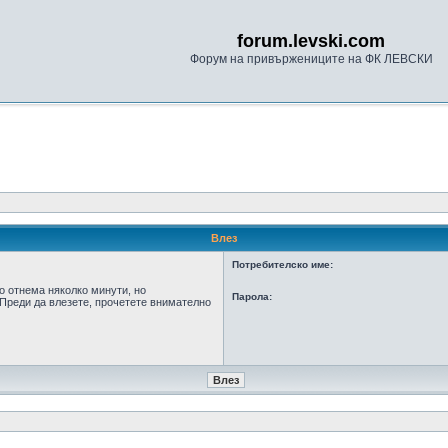
forum.levski.com
Форум на привържениците на ФК ЛЕВСКИ
Влез
Потребителско име:
о отнема няколко минути, но
Парола:
Преди да влезете, прочетете внимателно