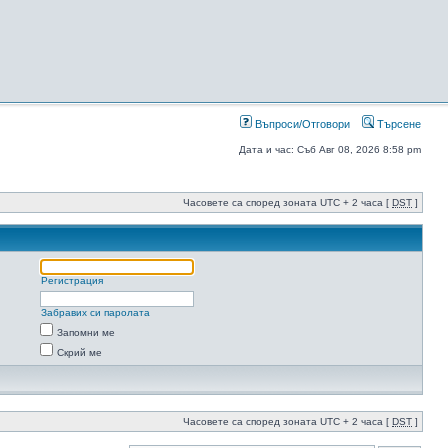
Въпроси/Отговори
Търсене
Дата и час: Съб Авг 08, 2026 8:58 pm
Часовете са според зоната UTC + 2 часа [
DST
]
Регистрация
Забравих си паролата
Запомни ме
Скрий ме
Часовете са според зоната UTC + 2 часа [
DST
]