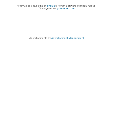
Форума се задвижва от
phpBB
® Forum Software © phpBB Group
Преведено от
yarnaudov.com
Advertisements by
Advertisement Management