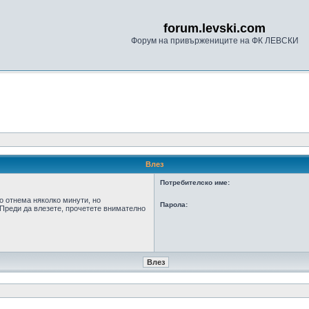
forum.levski.com
Форум на привържениците на ФК ЛЕВСКИ
Влез
Потребителско име:
о отнема няколко минути, но
Парола:
Преди да влезете, прочетете внимателно