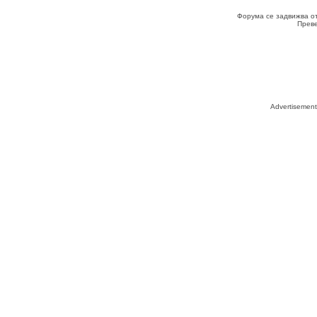
Форума се задвижва о
Прев
Advertisemen