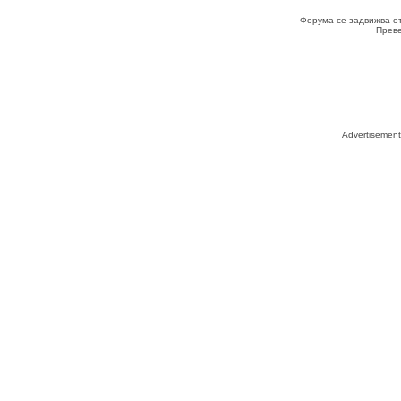
Форума се задвижва о
Прев
Advertisemen