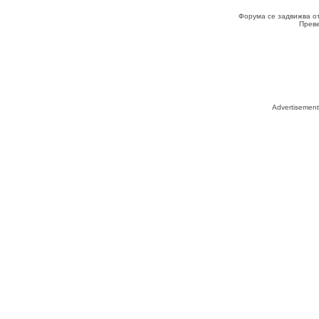
Форума се задвижва о
Прев
Advertisemen