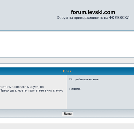
forum.levski.com
Форум на привържениците на ФК ЛЕВСКИ
Влез
Потребителско име:
о отнема няколко минути, но
Парола:
Преди да влезете, прочетете внимателно