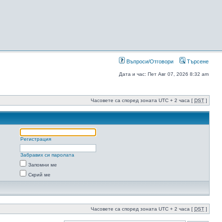
Въпроси/Отговори
Търсене
Дата и час: Пет Авг 07, 2026 8:32 am
Часовете са според зоната UTC + 2 часа [
DST
]
Регистрация
Забравих си паролата
Запомни ме
Скрий ме
Часовете са според зоната UTC + 2 часа [
DST
]