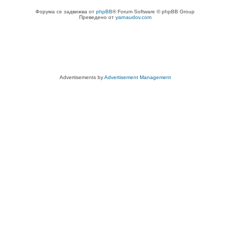
Форума се задвижва от
phpBB
® Forum Software © phpBB Group
Преведено от
yarnaudov.com
Advertisements by
Advertisement Management