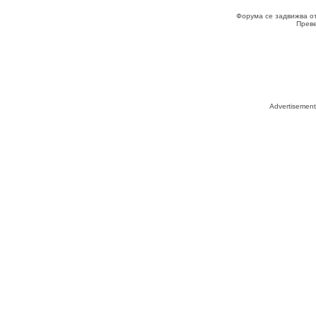
Форума се задвижва о
Прев
Advertisemen