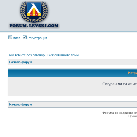
Влез
Регистрация
Виж темите без отговор
|
Виж активните теми
Начало форум
Изтр
Сигурен ли си че и
Начало форум
Форума се задвижва о
Прев