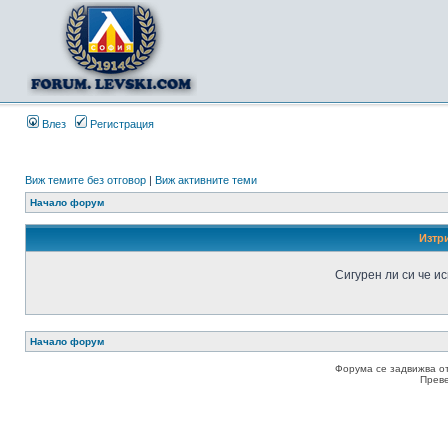
Влез
Регистрация
Виж темите без отговор
|
Виж активните теми
Начало форум
Изтр
Сигурен ли си че и
Начало форум
Форума се задвижва о
Прев