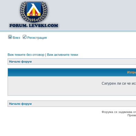
Влез
Регистрация
Виж темите без отговор
|
Виж активните теми
Начало форум
Изтр
Сигурен ли си че и
Начало форум
Форума се задвижва о
Прев