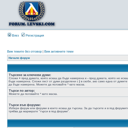
Влез
Регистрация
Виж темите без отговор
|
Виж активните теми
Начало форум
Търсене за ключови думи:
Сложи
+
пред думата, която искаш да бъде намерена и
-
пред думата, която не иска
бъде намерена. Сложи лист от думи разделени с
|
в скоби, ако само една от думите
да бъде намерена. Можете да ползвайте * като маска.
Търси по автор:
Можете да ползвайте * като маска.
Търси във форуми:
Избери форум или форуми в които искаш да търсиш. За да търсите и в под форумит
трябва да маркирате "търси в под форуми".