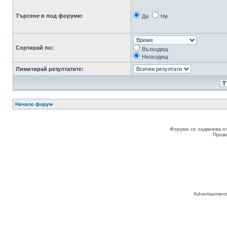
Търсене в под форуми:
Да
Не
Сортирай по:
Възходящ
Низходящ
Лимитирай резултатите:
Начало форум
Форума се задвижва о
Прев
Advertisemen