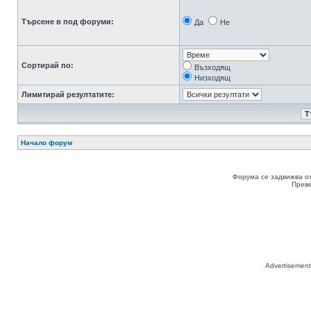
Търсене в под форуми:
Да
Не
Сортирай по:
Възходящ
Низходящ
Лимитирай резултатите:
Начало форум
Форума се задвижва о
Прев
Advertisemen