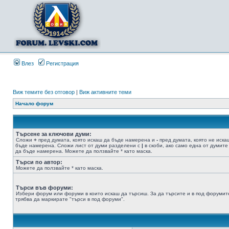
Влез
Регистрация
Виж темите без отговор
|
Виж активните теми
Начало форум
Търсене за ключови думи:
Сложи
+
пред думата, която искаш да бъде намерена и
-
пред думата, която не иска
бъде намерена. Сложи лист от думи разделени с
|
в скоби, ако само една от думите
да бъде намерена. Можете да ползвайте * като маска.
Търси по автор:
Можете да ползвайте * като маска.
Търси във форуми:
Избери форум или форуми в които искаш да търсиш. За да търсите и в под форумит
трябва да маркирате "търси в под форуми".