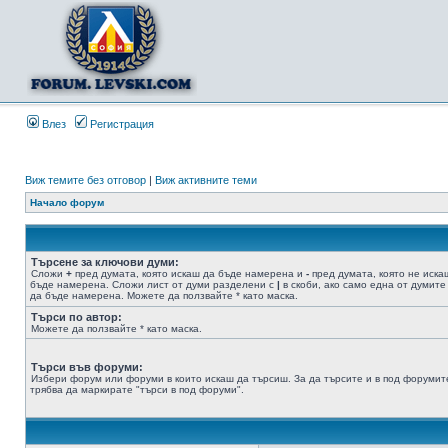
Влез
Регистрация
Виж темите без отговор
|
Виж активните теми
Начало форум
Търсене за ключови думи:
Сложи
+
пред думата, която искаш да бъде намерена и
-
пред думата, която не иска
бъде намерена. Сложи лист от думи разделени с
|
в скоби, ако само една от думите
да бъде намерена. Можете да ползвайте * като маска.
Търси по автор:
Можете да ползвайте * като маска.
Търси във форуми:
Избери форум или форуми в които искаш да търсиш. За да търсите и в под форумит
трябва да маркирате "търси в под форуми".