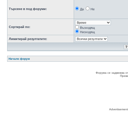
Търсене в под форуми:
Да
Не
Сортирай по:
Възходящ
Низходящ
Лимитирай резултатите:
Начало форум
Форума се задвижва о
Прев
Advertisemen