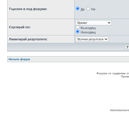
Търсене в под форуми:
Да
Не
Сортирай по:
Възходящ
Низходящ
Лимитирай резултатите:
Начало форум
Форума се задвижва о
Прев
Advertisemen