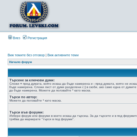
Влез
Регистрация
Виж темите без отговор
|
Виж активните теми
Начало форум
Търсене за ключови думи:
Сложи
+
пред думата, която искаш да бъде намерена и
-
пред думата, която не иска
бъде намерена. Сложи лист от думи разделени с
|
в скоби, ако само една от думите
да бъде намерена. Можете да ползвайте * като маска.
Търси по автор:
Можете да ползвайте * като маска.
Търси във форуми:
Избери форум или форуми в които искаш да търсиш. За да търсите и в под форумит
трябва да маркирате "търси в под форуми".