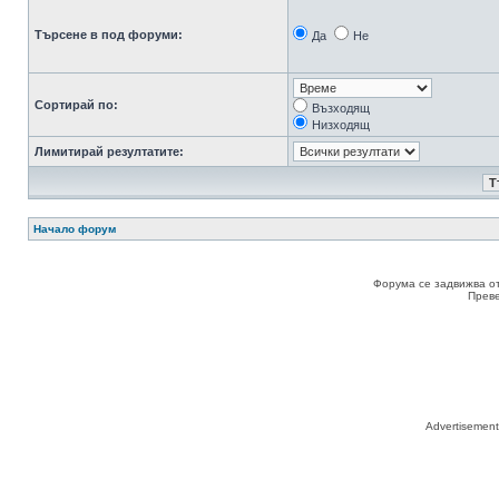
Търсене в под форуми:
Да
Не
Сортирай по:
Възходящ
Низходящ
Лимитирай резултатите:
Начало форум
Форума се задвижва о
Прев
Advertisemen