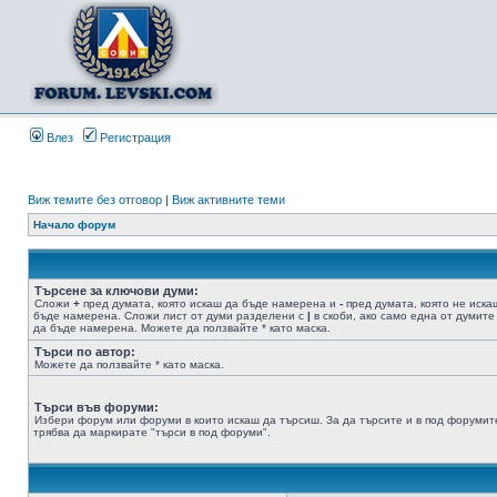
Влез
Регистрация
Виж темите без отговор
|
Виж активните теми
Начало форум
Търсене за ключови думи:
Сложи
+
пред думата, която искаш да бъде намерена и
-
пред думата, която не иска
бъде намерена. Сложи лист от думи разделени с
|
в скоби, ако само една от думите
да бъде намерена. Можете да ползвайте * като маска.
Търси по автор:
Можете да ползвайте * като маска.
Търси във форуми:
Избери форум или форуми в които искаш да търсиш. За да търсите и в под форумит
трябва да маркирате "търси в под форуми".