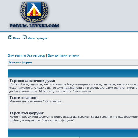
Влез
Регистрация
Виж темите без отговор
|
Виж активните теми
Начало форум
Търсене за ключови думи:
Сложи
+
пред думата, която искаш да бъде намерена и
-
пред думата, която не иска
бъде намерена. Сложи лист от думи разделени с
|
в скоби, ако само една от думите
да бъде намерена. Можете да ползвайте * като маска.
Търси по автор:
Можете да ползвайте * като маска.
Търси във форуми:
Избери форум или форуми в които искаш да търсиш. За да търсите и в под форумит
трябва да маркирате "търси в под форуми".