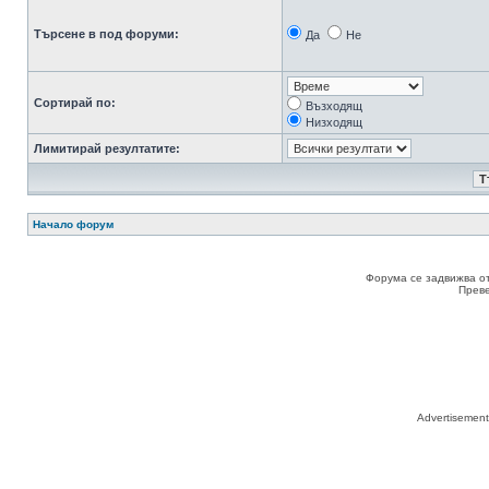
Търсене в под форуми:
Да
Не
Сортирай по:
Възходящ
Низходящ
Лимитирай резултатите:
Начало форум
Форума се задвижва о
Прев
Advertisemen