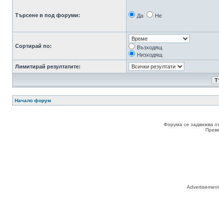
Търсене в под форуми:
Да
Не
Сортирай по:
Възходящ
Низходящ
Лимитирай резултатите:
Начало форум
Форума се задвижва о
Прев
Advertisemen