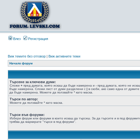
Влез
Регистрация
Виж темите без отговор
|
Виж активните теми
Начало форум
Търсене за ключови думи:
Сложи
+
пред думата, която искаш да бъде намерена и
-
пред думата, която не иска
бъде намерена. Сложи лист от думи разделени с
|
в скоби, ако само една от думите
да бъде намерена. Можете да ползвайте * като маска.
Търси по автор:
Можете да ползвайте * като маска.
Търси във форуми:
Избери форум или форуми в които искаш да търсиш. За да търсите и в под форумит
трябва да маркирате "търси в под форуми".