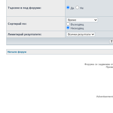
Търсене в под форуми:
Да
Не
Сортирай по:
Възходящ
Низходящ
Лимитирай резултатите:
Начало форум
Форума се задвижва о
Прев
Advertisemen