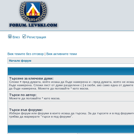
Влез
Регистрация
Виж темите без отговор
|
Виж активните теми
Начало форум
Търсене за ключови думи:
Сложи
+
пред думата, която искаш да бъде намерена и
-
пред думата, която не иска
бъде намерена. Сложи лист от думи разделени с
|
в скоби, ако само една от думите
да бъде намерена. Можете да ползвайте * като маска.
Търси по автор:
Можете да ползвайте * като маска.
Търси във форуми:
Избери форум или форуми в които искаш да търсиш. За да търсите и в под форумит
трябва да маркирате "търси в под форуми".