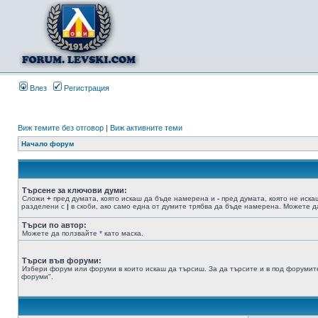
Влез
Регистрация
Виж темите без отговор
|
Виж активните теми
Начало форум
Търсене за ключови думи:
Сложи
+
пред думата, която искаш да бъде намерена и
-
пред думата, която не иска
разделени с
|
в скоби, ако само една от думите трябва да бъде намерена. Можете да
Търси по автор:
Можете да ползвайте * като маска.
Търси във форуми:
Избери форум или форуми в които искаш да търсиш. За да търсите и в под форумите
форуми".