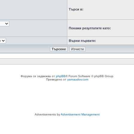
Търси в:
Покажи резултатите като:
Върни първите:
Форума се задвижва от
phpBB
® Forum Software © phpBB Group
Преведено от
yarnaudov.com
Advertisements by
Advertisement Management