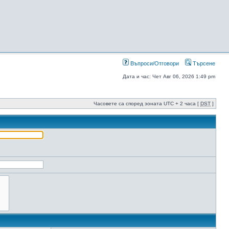
Въпроси/Отговори
Търсене
Дата и час: Чет Авг 06, 2026 1:49 pm
Часовете са според зоната UTC + 2 часа [
DST
]