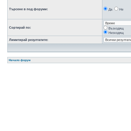
Търсене в под форуми:
Да
Не
Сортирай по:
Възходящ
Низходящ
Лимитирай резултатите:
Начало форум