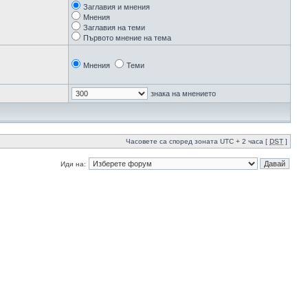
Заглавия и мнения
Мнения
Заглавия на теми
Първото мнение на тема
Мнения
Теми
знака на мнението
Часовете са според зоната UTC + 2 часа [
DST
]
Иди на: