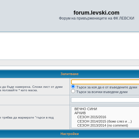
forum.levski.com
Форум на привържениците на ФК ЛЕВСКИ
Запитване
ш да бъде намерена. Сложи лист от думи
Търси за коя да е от въведените думи
 ползвайте * като маска.
Търси за всички въведени думи
 трябва да маркирате "търси в под
Настройки