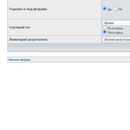
Търсене в под форуми:
Да
Не
Сортирай по:
Възходящ
Низходящ
Лимитирай резултатите:
Начало форум