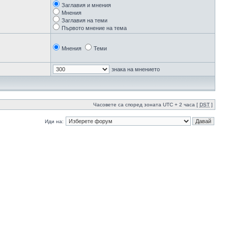
Заглавия и мнения
Мнения
Заглавия на теми
Първото мнение на тема
Мнения
Теми
знака на мнението
Часовете са според зоната UTC + 2 часа [
DST
]
Иди на: