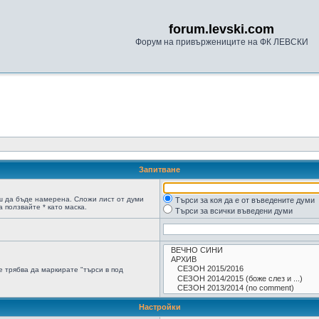
forum.levski.com
Форум на привържениците на ФК ЛЕВСКИ
Запитване
ш да бъде намерена. Сложи лист от думи
Търси за коя да е от въведените думи
 ползвайте * като маска.
Търси за всички въведени думи
 трябва да маркирате "търси в под
Настройки