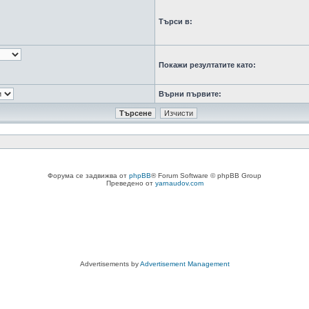
Търси в:
Покажи резултатите като:
Върни първите:
Форума се задвижва от
phpBB
® Forum Software © phpBB Group
Преведено от
yarnaudov.com
Advertisements by
Advertisement Management