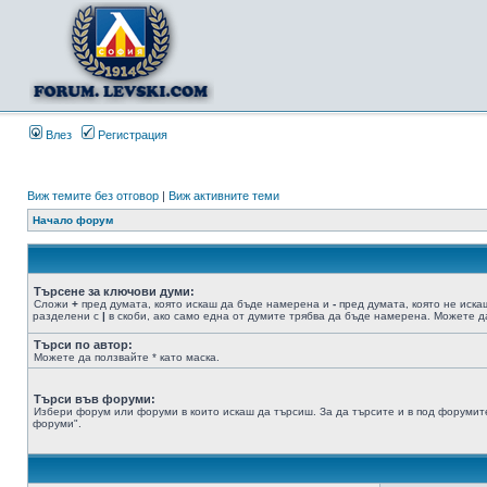
Влез
Регистрация
Виж темите без отговор
|
Виж активните теми
Начало форум
Търсене за ключови думи:
Сложи
+
пред думата, която искаш да бъде намерена и
-
пред думата, която не иска
разделени с
|
в скоби, ако само една от думите трябва да бъде намерена. Можете да
Търси по автор:
Можете да ползвайте * като маска.
Търси във форуми:
Избери форум или форуми в които искаш да търсиш. За да търсите и в под форумите
форуми".