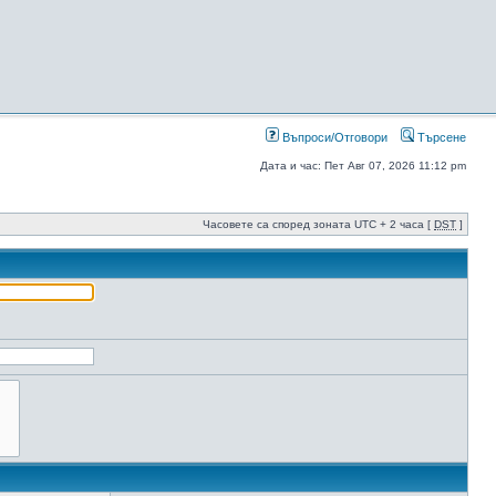
Въпроси/Отговори
Търсене
Дата и час: Пет Авг 07, 2026 11:12 pm
Часовете са според зоната UTC + 2 часа [
DST
]