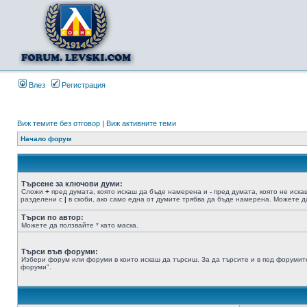
Влез
Регистрация
Виж темите без отговор
|
Виж активните теми
Начало форум
Търсене за ключови думи:
Сложи
+
пред думата, която искаш да бъде намерена и
-
пред думата, която не иска
разделени с
|
в скоби, ако само една от думите трябва да бъде намерена. Можете да
Търси по автор:
Можете да ползвайте * като маска.
Търси във форуми:
Избери форум или форуми в които искаш да търсиш. За да търсите и в под форумите
форуми".