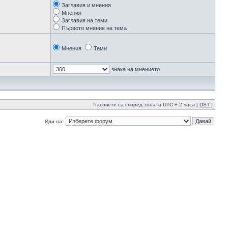
Заглавия и мнения
Мнения
Заглавия на теми
Първото мнение на тема
Мнения
Теми
знака на мнението
Часовете са според зоната UTC + 2 часа [
DST
]
Иди на: