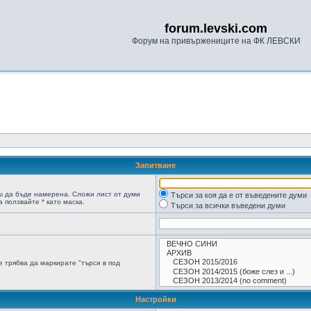
forum.levski.com
Форум на привържениците на ФК ЛЕВСКИ
Запитване
ш да бъде намерена. Сложи лист от думи
Търси за коя да е от въведените думи
 ползвайте * като маска.
Търси за всички въведени думи
 трябва да маркирате "търси в под
Настройки