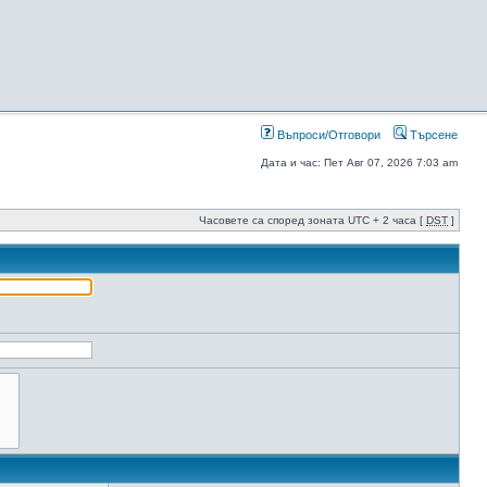
Въпроси/Отговори
Търсене
Дата и час: Пет Авг 07, 2026 7:03 am
Часовете са според зоната UTC + 2 часа [
DST
]