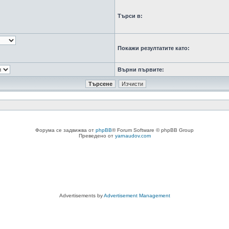
Търси в:
Покажи резултатите като:
Върни първите:
Форума се задвижва от
phpBB
® Forum Software © phpBB Group
Преведено от
yarnaudov.com
Advertisements by
Advertisement Management