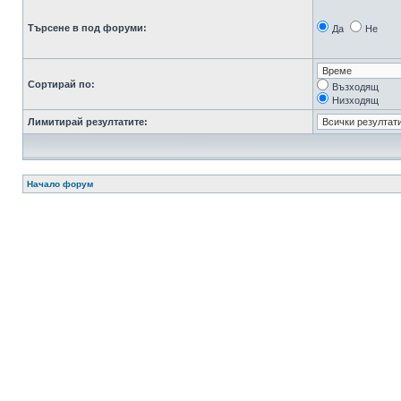
Търсене в под форуми:
Да
Не
Сортирай по:
Възходящ
Низходящ
Лимитирай резултатите:
Начало форум