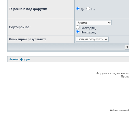
Търсене в под форуми:
Да
Не
Сортирай по:
Възходящ
Низходящ
Лимитирай резултатите:
Начало форум
Форума се задвижва о
Прев
Advertisemen