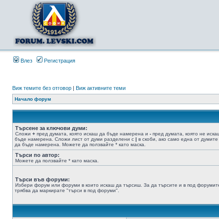
Влез
Регистрация
Виж темите без отговор
|
Виж активните теми
Начало форум
Търсене за ключови думи:
Сложи
+
пред думата, която искаш да бъде намерена и
-
пред думата, която не иска
бъде намерена. Сложи лист от думи разделени с
|
в скоби, ако само една от думите
да бъде намерена. Можете да ползвайте * като маска.
Търси по автор:
Можете да ползвайте * като маска.
Търси във форуми:
Избери форум или форуми в които искаш да търсиш. За да търсите и в под форумит
трябва да маркирате "търси в под форуми".