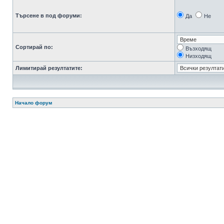
Търсене в под форуми:
Да
Не
Сортирай по:
Възходящ
Низходящ
Лимитирай резултатите:
Начало форум