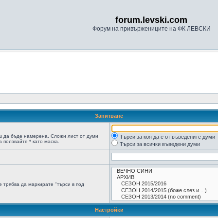
forum.levski.com
Форум на привържениците на ФК ЛЕВСКИ
Запитване
ш да бъде намерена. Сложи лист от думи
Търси за коя да е от въведените думи
 ползвайте * като маска.
Търси за всички въведени думи
 трябва да маркирате "търси в под
Настройки