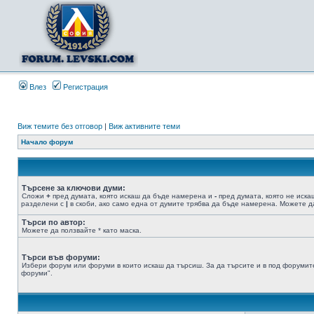
Влез
Регистрация
Виж темите без отговор
|
Виж активните теми
Начало форум
Търсене за ключови думи:
Сложи
+
пред думата, която искаш да бъде намерена и
-
пред думата, която не иска
разделени с
|
в скоби, ако само една от думите трябва да бъде намерена. Можете да
Търси по автор:
Можете да ползвайте * като маска.
Търси във форуми:
Избери форум или форуми в които искаш да търсиш. За да търсите и в под форумите
форуми".