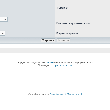
Търси в:
Покажи резултатите като:
Върни първите:
Форума се задвижва от
phpBB
® Forum Software © phpBB Group
Преведено от
yarnaudov.com
Advertisements by
Advertisement Management