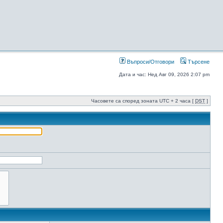
Въпроси/Отговори
Търсене
Дата и час: Нед Авг 09, 2026 2:07 pm
Часовете са според зоната UTC + 2 часа [
DST
]